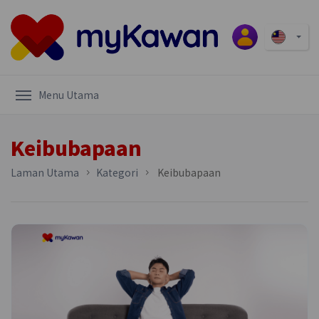
Menu Utama
Keibubapaan
Laman Utama
Kategori
Keibubapaan