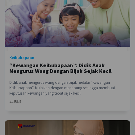
Keibubapaan
“Kewangan Keibubapaan”: Didik Anak
Mengurus Wang Dengan Bijak Sejak Kecil
Didik anak mengurus wang dengan bijak melalui “Kewangan
Keibubapaan”. Mulaikan dengan menabung sehingga membuat
keputusan kewangan yang tepat sejak kecil.
11 JUNE