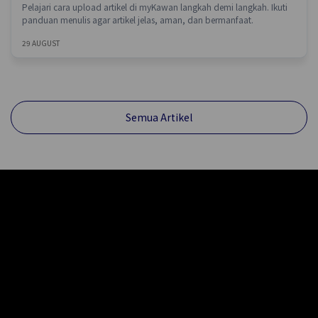
Pelajari cara upload artikel di myKawan langkah demi langkah. Ikuti
panduan menulis agar artikel jelas, aman, dan bermanfaat.
29 AUGUST
Semua Artikel