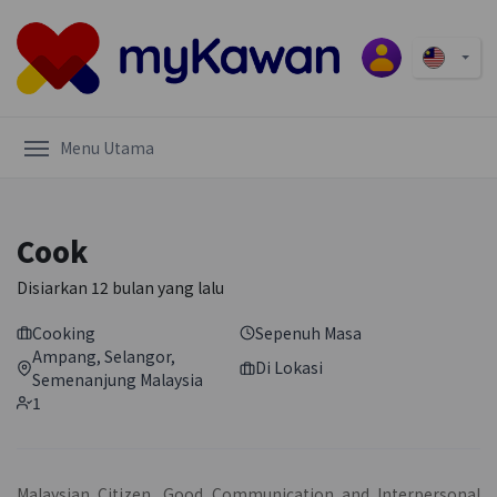
Menu Utama
Cook
Disiarkan
12 bulan yang lalu
Cooking
Sepenuh Masa
Ampang
,
Selangor
,
Di Lokasi
Semenanjung Malaysia
1
Malaysian Citizen, Good Communication and Interpersonal