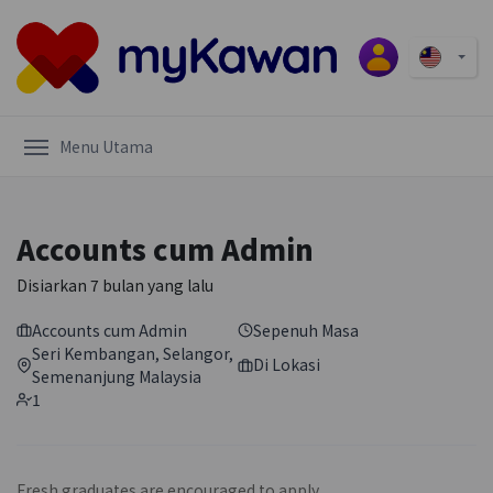
Menu Utama
Accounts cum Admin
Disiarkan
7 bulan yang lalu
Accounts cum Admin
Sepenuh Masa
Seri Kembangan
,
Selangor
,
Di Lokasi
Semenanjung Malaysia
1
Fresh graduates are encouraged to apply